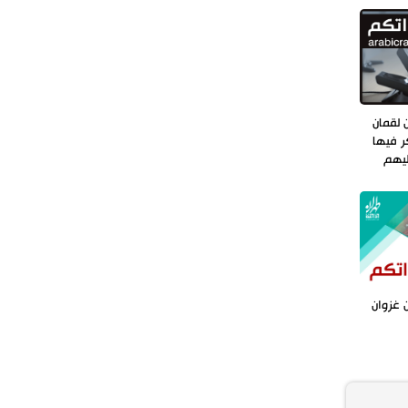
طهران وعموم إيران+ صور وفيديوهات
 لقمان
ر فيها
ليهم
 غزوان