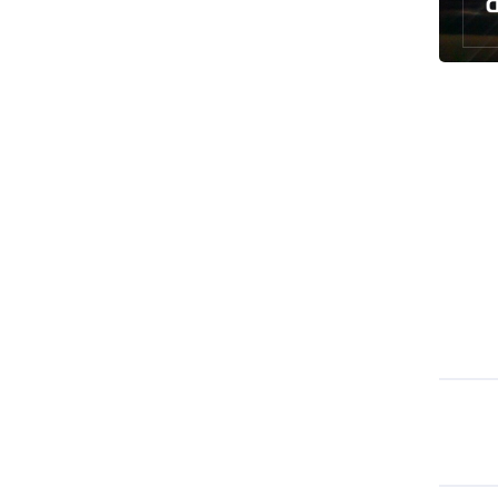
رئيس بلدية طهران يلتقي مع متولي
العتبة الحسينية ومحافظ كربلاء
تقرير مصور.. مراسم عزاء الأربعين بجوار
مكان استشهاد الإمام الشهيد
فريق طبي إيراني ينقذ حياة طفل عراقي
بأعجوبة+ فيديو
الشيخ قاسم: المقاومة مستمرة ما دام
الاحتلال موجودا
حمادة: إيران تشكل لاعبا رئيسا على
خارطة العالم
حشود مليونية تواصل مراسيم الزيارة
الأربعينية في كربلاء
اللجنة التجارية المشتركة بين إيران
وباكستان تبدأ أعمالها
بدء مسيرات إحياء زيارة الأربعين في