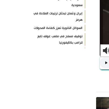
سعودية
إيران وعُمان تبحثان ترتيبات الملاحة في
هرمز
السوائل النانوية تعزز كفاءة المحولات
توقيف مسلح في ملعب غولف تابع
لترامب بكاليفورنيا
البرازيل تخفّض علاقاتها مع الأرجنتين
وتندد بتصعيد أميركي
علي السيد: صمت الحكومة يضعف موقف
لبنان
انخفاض حاد في مخزون الصواريخ
الأمريكية
العراق يعلن نجاح خطة زيارة الأربعين
رضائي: إيران جاهزة للدفاع عن سيادتها