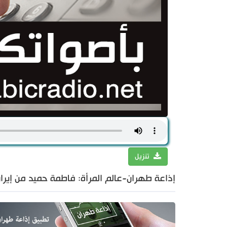
تنزيل
إذاعة طهران-عالم المرأة: فاطمة حميد من إيران