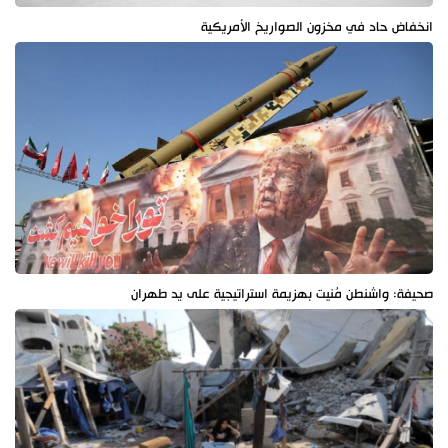
انخفاض حاد في مخزون الصواريخ الأمريكية
صحيفة: واشنطن مُنيت بهزيمة استراتيجية على يد طهران