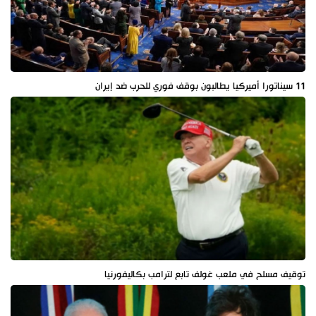
11 سيناتورا أميركيا يطالبون بوقف فوري للحرب ضد إيران
توقيف مسلح في ملعب غولف تابع لترامب بكاليفورنيا