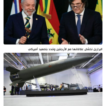
البرازيل تخفّض علاقاتها مع الأرجنتين وتندد بتصعيد أميركي