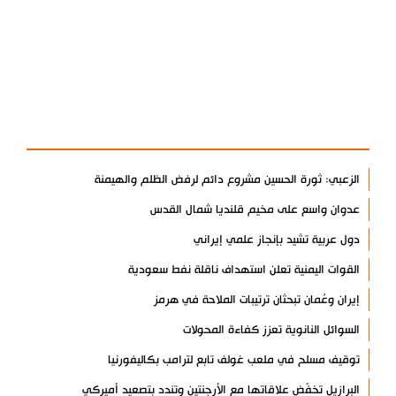
آخر الأخبار
الأكثر مشاهدة
الزعبي: ثورة الحسين مشروع دائم لرفض الظلم والهيمنة
عدوان واسع على مخيم قلنديا شمال القدس
دول عربية تشيد بإنجاز علمي إيراني
القوات اليمنية تعلن استهداف ناقلة نفط سعودية
إيران وعُمان تبحثان ترتيبات الملاحة في هرمز
السوائل النانوية تعزز كفاءة المحولات
توقيف مسلح في ملعب غولف تابع لترامب بكاليفورنيا
البرازيل تخفّض علاقاتها مع الأرجنتين وتندد بتصعيد أميركي