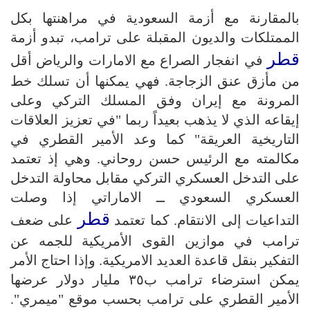
بالمقارنة مع أزمة السعودية في مراهنتها بكل
الممتلكات والديون المقبلة على ترامب، تبدو أزمة
قطر
في انفجار الصراع مع الامارات والرياض أقل
من مأزق عنق الزجاجة. فهي يمكنها أن تسلك خط
المرونة مع إيران وفق المسلك التركي وعلى
إيقاعه الذي لا يذهب بعيداً ربما "في تعزيز العلاقات
التاريخية العريقة" كما وعد الأمير القطري في
مكالمته مع الرئيس حسن روحاني. وهي إذ تعتمد
على التدخل العسكري التركي مقابل محاولة التدخل
العسكري السعودي ــ الاماراتي إذا وصلت
قطر
التداعيات إلى الانتقام. كما تعتمد
على ضعف
ترامب في موازين القوى الأمريكية للجمه عن
التفكير بنقل قاعدة العديد الامريكية. وإذا احتاج الأمر
يمكن استرضاء ترامب ب۳٥ مليار دولار عرضها
الأمير القطري على ترامب بحسب موقع "ميمري".