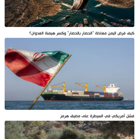
كيف فرض اليمن معادلة "الحصار بالحصار" وكسر هيمنة العدوان؟
فشل أمريكي في السيطرة على مضيق هرمز