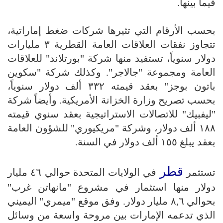
فيما بينها.
بحسب الأرقام التي تثيرها شركات ضغط إماراتية،
تتجاوز نفقات العلاقات العامة القطرية ۳ مليارات
دولار سنوياً، تستفيد منها شركة "بورتلاند" للعلاقات
العامة ومجموعة "جالاجر". وكذلك شركة "سكوين
باتون بوجز" بعقد قيمته ۳۳۲ ألف دولار سنوياً،
بحسب تصريح وزارة الخزانة الأمريكية. وأيضاً شركة
"ليفبيك" للاتصالات الاستراتيجية بعقد سنوي قيمته
۱۸۸ ألف دولار، وشركة "مريكيوري" للشؤون العامة
بعقد يبلغ ۱٥٥ ألف دولار في السنة.
قطر
تستثمر
في الولايات المتحدة حوالي ٤٦ مليار
دولار منها استثمار في مشروع "مانهاتن غرب"
بحوالي ۸,٦ مليار دولار. وفق موقع "ميمري" اليميني
الذي تدعمه الإمارات بين مروحة واسعة من وسائل