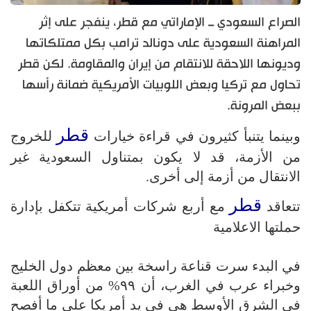
الصراع السعودي ــ الإماراتي مع قطر، ينفجر على إثر
المراهنة السعودية على دونالد ترامب بكل ممتلكاتها
وديونها اللاحقة للانتقام من إيران والمقاومة. لكن قطر
تحاول مع تركيا وبعض اللوبيات الأمريكية ضمانة رأسها
ببعض المرونة.
قطر
وبينما يتنبأ كثيرون في قراءة خيارات
للخروج
من الأزمة، قد لا يكون بمتناول السعودية غير
الانتقال من أزمة إلى أخرى.
قطر
تتعاقد
مع أربع شركات أمريكية تتكفل بإدارة
حملتها الاعلامية
في البدء سرت قناعة راسخة بين معظم دول الخليج
وخبراء عرب في الغرب، أن ۹۹% من أوراق اللعبة
في الشرق الأوسط هي في يد أمريكا على ما أفصح