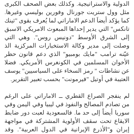
الدولية والاستراتيجية. وكذلك بعض الصحف الكبرى
مثل وول ستريت جورنال وفورين بوليسي وغيرها.
كما يؤكد أيضاَ الدعم الاماراتي لما يُعرف بقوى "ثينك
تانكس" التي يدير إحداها المبعوث الامريكي الاسبق
إلى الشرق الأوسط "دونيس روس". وهي التي
وصلت إلى مدير وكالة الاستخبارات المركزية الذ
عيّنه ترامب "مايك بومبيو" الذي دعم قانون حظر
الأخوان المسلمين في الكونغرس الأمريكي. فضلا
عن نشاطات " رمز السخاء على السياسيين" يوسف
العتيبة في أوتيل "فيرمونت" بحسب تعبير التقرير.
لم ينفجر الصراع القطري ــ الاماراتي على الرغم
من تصادم المصالح والنفوذ في ليبيا وفي اليمن وفي
سوريا أيضاً إلى حد ما. فالسعودية لعبت دور ضابط
الايقاع تحت سقف الأولوية المشتركة في مواجهة
إيران و"الأذرع الإيرانية في الدول العربية". وقد