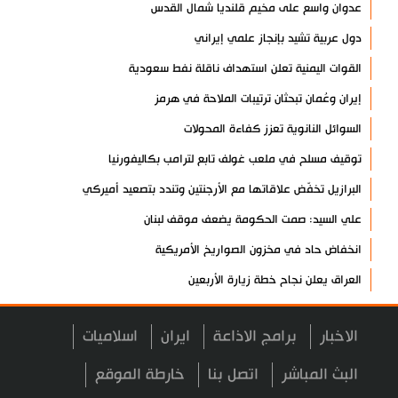
عدوان واسع على مخيم قلنديا شمال القدس
دول عربية تشيد بإنجاز علمي إيراني
القوات اليمنية تعلن استهداف ناقلة نفط سعودية
إيران وعُمان تبحثان ترتيبات الملاحة في هرمز
السوائل النانوية تعزز كفاءة المحولات
توقيف مسلح في ملعب غولف تابع لترامب بكاليفورنيا
البرازيل تخفّض علاقاتها مع الأرجنتين وتندد بتصعيد أميركي
علي السيد: صمت الحكومة يضعف موقف لبنان
انخفاض حاد في مخزون الصواريخ الأمريكية
العراق يعلن نجاح خطة زيارة الأربعين
رضائي: إيران جاهزة للدفاع عن سيادتها
الاخبار
برامج الاذاعة
ايران
اسلاميات
رئيس بلدية طهران يلتقي مع متولي العتبة الحسينية ومحافظ كربلاء
تقرير مصور.. مراسم عزاء الأربعين بجوار مكان استشهاد الإمام
البث المباشر
اتصل بنا
خارطة الموقع
الشهيد