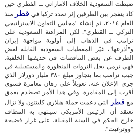
ضبطت السعودية الخلاف الاماراتي ــ القطري حين
قطر
كاد ينفجر بين الطرفين إثر تمدد تركيا في
منذ
العام ۲۰۱٤، ثم إنشاء "مجلس التعاون الاستراتيجي
التركي ــ القطري". لكن المراهنة السعودية على
ترامب في الذهاب إلى أولوية مواجهة إيران
و"أذرعها"، غيّر المعطيات السعودية القابلة لغض
الطرف عن بعض التناقضات في حديقتها الخلفية.
فهي ترمي بجل الثروات المنظورة والمستقبلية في
جيب ترامب بما يتجاوز مبلغ ۳۸۰ مليار دورلار الذي
جرى الإعلان عنه، تعويلاً على رهان مغامرة قسوى
أقرب إلى المقامرة. وفي هذا الأمر تصطدم بعمق
قطر
مع
التي دعمت حملة هيلاري كلينتون ولا تزال
تعتقد أن الرئيس الأمريكي سينتهي به المطاف
خارج الحكم في السنة المقبلة، على غرار فضيحة
"ووترغيت".