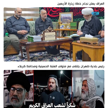
العراق يعلن نجاح خطة زيارة الأربعين
رئيس بلدية طهران يلتقي مع متولي العتبة الحسينية ومحافظ كربلاء