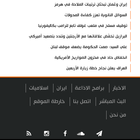
إيران وعُمان تبحثان ترتيبات الملاحة في هرمز
السوائل النانوية تعزز كفاءة المحولات
توقيف مسلح في ملعب غولف تابع لترامب بكاليفورنيا
البرازيل تخفّض علاقاتها مع الأرجنتين وتندد بتصعيد أميركي
علي السيد: صمت الحكومة يضعف موقف لبنان
انخفاض حاد في مخزون الصواريخ الأمريكية
العراق يعلن نجاح خطة زيارة الأربعين
رضائي: إيران جاهزة للدفاع عن سيادتها
الاخبار
برامج الاذاعة
ايران
اسلاميات
رئيس بلدية طهران يلتقي مع متولي العتبة الحسينية ومحافظ كربلاء
تقرير مصور.. مراسم عزاء الأربعين بجوار مكان استشهاد الإمام
البث المباشر
اتصل بنا
خارطة الموقع
الشهيد
من نحن
فريق طبي إيراني ينقذ حياة طفل عراقي بأعجوبة+ فيديو
الشيخ قاسم: المقاومة مستمرة ما دام الاحتلال موجودا