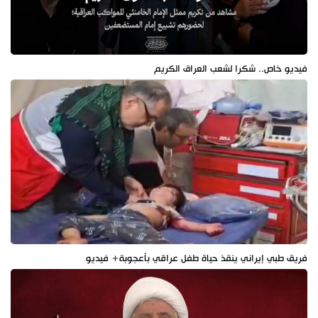
فيديو خاص.. شكرا لشعب العراق الكريم
فريق طبي إيراني ينقذ حياة طفل عراقي بأعجوبة+ فيديو