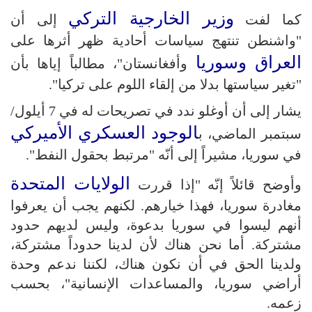
وزير الخارجية التركي
كما لفت
إلى أن
"واشنطن تنتهج سياسات أحادية ظهر أثرها على
العراق وسوريا
وأفغانستان"، مطالباً إياها بأن
"تغير سياستها بدلا من إلقاء اللوم على تركيا".
يشار إلى أن أوغلو ندد في تصريحات له في 7 أيلول/
الوجود العسكري الأميركي
سبتمبر الماضي، ب
في سوريا، مشيراً إلى أنّه "مرتبط بحقول النفط".
الولايات المتحدة
وأوضح قائلاً إنّه "إذا قررت
مغادرة سوريا، فهذا خيارهم. لكنهم يجب أن يعرفوا
أنهم ليسوا في سوريا بدعوة، وليس لديهم حدود
مشتركة. أما نحن هناك لأن لدينا حدوداً مشتركة،
ولدينا الحق في أن نكون هناك، لكننا ندعم وحدة
أراضي سوريا، والمساعدات الإنسانية"، بحسب
زعمه.