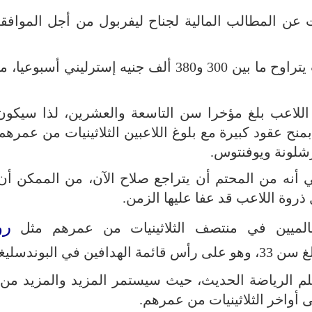
ت عن المطالب المالية لجناح ليفربول من أجل الموافق
وذكرت الصحيفة أن محمد صلاح يريد راتب يتراوح ما بين 300 و380 ألف جنيه إسترليني
للاعب بلغ مؤخرا سن التاسعة والعشرين، لذا سيكون 
منح عقود كبيرة مع بلوغ اللاعبين الثلاثينيات من عمره
رشلونة ويوفنتوس.
ني أنه من المحتم أن يتراجع صلاح الآن، من الممكن أن
ذروة اللاعب قد عفا عليها الزمن.
رو
عالميين في منتصف الثلاثينيات من عمرهم مثل
 في البوندسليغا.
لم الرياضة الحديث، حيث سيستمر المزيد والمزيد من 
أواخر الثلاثينيات من عمرهم.