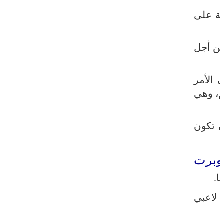
رئيس بلدية طهران يلتقي مع متولي
ة على
العتبة الحسينية ومحافظ كربلاء
تقرير مصور.. مراسم عزاء الأربعين بجوار
 أسبوعيا، من أجل
مكان استشهاد الإمام الشهيد
فريق طبي إيراني ينقذ حياة طفل عراقي
بأعجوبة+ فيديو
الأمر
م، وهي
الشيخ قاسم: المقاومة مستمرة ما دام
الاحتلال موجودا
حمادة: إيران تشكل لاعبا رئيسا على
 تكون
خارطة العالم
حشود مليونية تواصل مراسيم الزيارة
برت
الأربعينية في كربلاء
اللجنة التجارية المشتركة بين إيران
وباكستان تبدأ أعمالها
لاعبي
بدء مسيرات إحياء زيارة الأربعين في