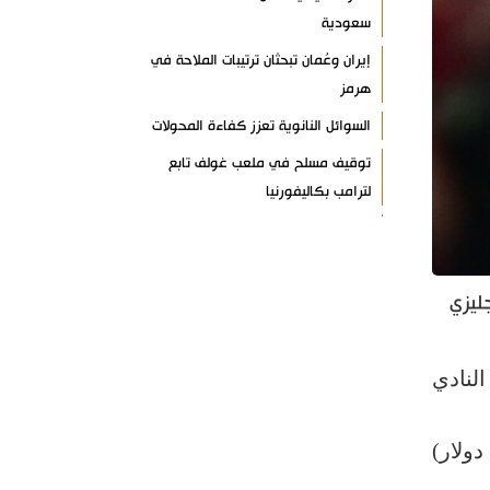
سعودية
إيران وعُمان تبحثان ترتيبات الملاحة في
هرمز
السوائل النانوية تعزز كفاءة المحولات
توقيف مسلح في ملعب غولف تابع
لترامب بكاليفورنيا
البرازيل تخفّض علاقاتها مع الأرجنتين
وتندد بتصعيد أميركي
علي السيد: صمت الحكومة يضعف موقف
ليزي
لبنان
انخفاض حاد في مخزون الصواريخ
اق بين النادي
الأمريكية
العراق يعلن نجاح خطة زيارة الأربعين
 الحصول على 500 ألف جنيه إسترليني (679,5 الف دولار)
رضائي: إيران جاهزة للدفاع عن سيادتها