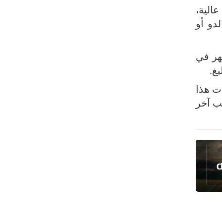
طهران وعموم إيران+ صور وفيديوهات
الية،
لدو أو
ظهر في
قات هذا
20-22) أكثر من أي لاعب آخر