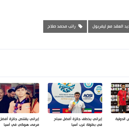
يد العقد مع ليفربول
راتب محمد صلاح
 الدولية
إيراني يخطف جائزة أفضل سباح
إيراني يقتنص جائزة أفض
في بطولة غرب آسيا
مرمى هوكي في آسيا