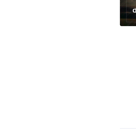
رئيس بلدية طهران يلتقي مع متولي
العتبة الحسينية ومحافظ كربلاء
تقرير مصور.. مراسم عزاء الأربعين بجوار
مكان استشهاد الإمام الشهيد
فريق طبي إيراني ينقذ حياة طفل عراقي
بأعجوبة+ فيديو
الشيخ قاسم: المقاومة مستمرة ما دام
الاحتلال موجودا
حمادة: إيران تشكل لاعبا رئيسا على
خارطة العالم
حشود مليونية تواصل مراسيم الزيارة
الأربعينية في كربلاء
اللجنة التجارية المشتركة بين إيران
وباكستان تبدأ أعمالها
بدء مسيرات إحياء زيارة الأربعين في