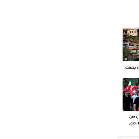
طهران وعموم إيران+ صور وفيديوهات
ة يضعف
ربعين
 صور