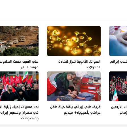
لمي إيراني
السوائل النانوية تعزز كفاءة
علي السيد: صمت الحكوم
المحولات
موقف لبنان
 الأربعين
فريق طبي إيراني ينقذ حياة طفل
بدء مسيرات إحياء زيارة الأ
إمام
عراقي بأعجوبة+ فيديو
في طهران وعموم إيران+
وفيديوهات