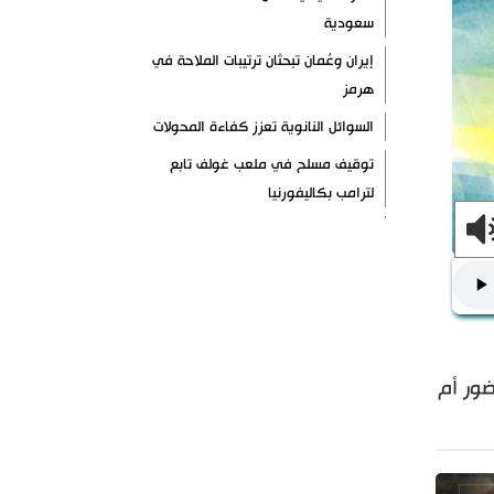
سعودية
إيران وعُمان تبحثان ترتيبات الملاحة في
هرمز
السوائل النانوية تعزز كفاءة المحولات
توقيف مسلح في ملعب غولف تابع
لترامب بكاليفورنيا
البرازيل تخفّض علاقاتها مع الأرجنتين
وتندد بتصعيد أميركي
علي السيد: صمت الحكومة يضعف موقف
لبنان
انخفاض حاد في مخزون الصواريخ
ضور أم
الأمريكية
العراق يعلن نجاح خطة زيارة الأربعين
رضائي: إيران جاهزة للدفاع عن سيادتها