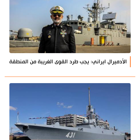
الأدميرال ايراني: يجب طرد القوى الغريبة من المنطقة