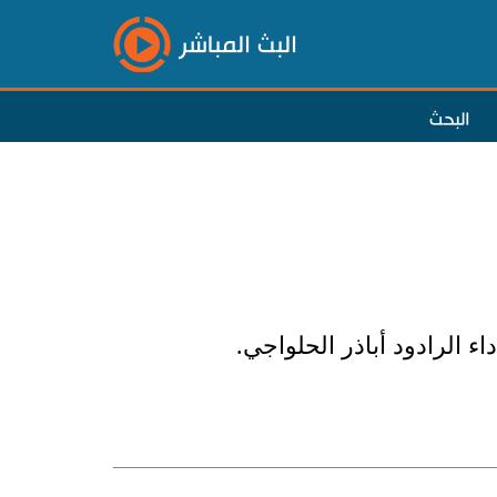
البث المباشر
البحث
ء الرادود أباذر الحلواجي.