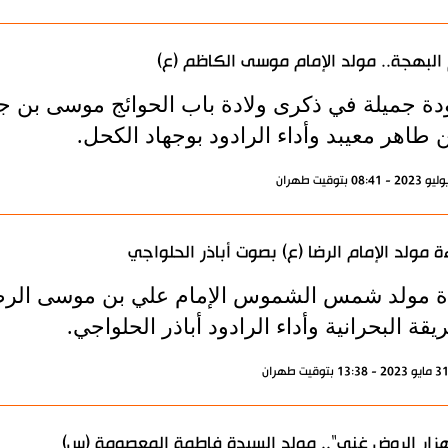
 البهجة.. مولد الإمام موسى الكاظم (ع)
دة جميلة في ذكرى ولادة باب الحوائج موسى بن جع
طاهر معيبد وأداء الرادود بوجهاد الكحل.
ة مولد الإمام الرضا (ع) بصوت أباذر الحلواجي
ة مولد شمس الشموس الإمام علي بن موسى الرضا -
يقة البحرانية وأداء الرادود أباذر الحلواجي.
هزار الروض غني".. مولد السيدة فاطمة المعصومة (س)