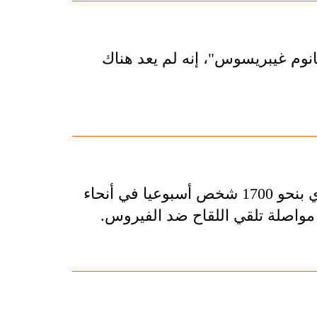
انوم غيبريسوس"، إنه لم يعد هناك
أعلنت منظمة الصحة العالمية، ان كوفيد-19 لا يزال يودي بنحو 1700 شخص أسبوعيا في أنحاء
 مواصلة تلقي اللقاح ضد الفيروس.