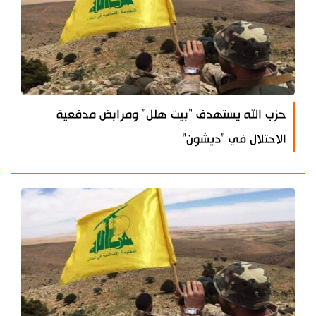
حزب الله يستهدف "بيت هلل" ومرابض مدفعية
الاحتلال في "ديشون"