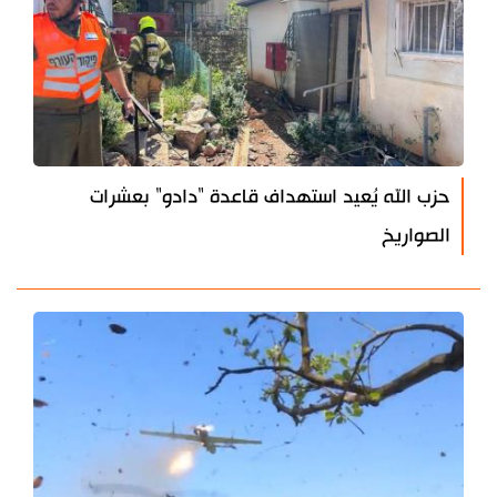
حزب الله يُعيد استهداف قاعدة "دادو" بعشرات
الصواريخ