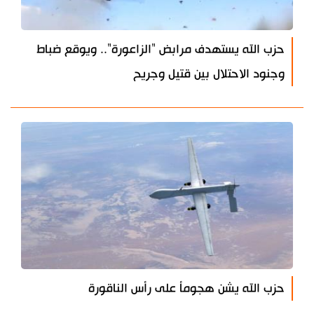
حزب الله يستهدف مرابض "الزاعورة".. ويوقع ضباط
وجنود الاحتلال بين قتيل ‌‏وجريح
حزب الله يشن هجومأ على رأس الناقورة