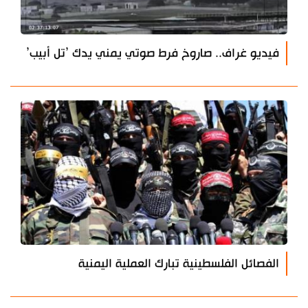
فيديو غراف.. صاروخ فرط صوتي يمني يدك ’تل أبيب’
الفصائل الفلسطينية تبارك العملية اليمنية