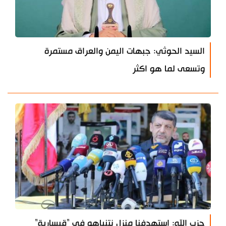
السيد الحوثي: جبهات اليمن والعراق مستمرة
وتسعى لما هو اكثر
حزب الله: استهدفنا منزل نتنياهو في "قيسارية"