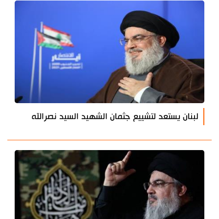
لبنان يستعد لتشييع جثمان الشهيد السيد نصرالله