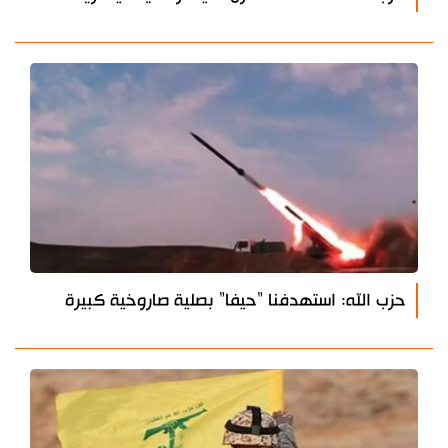
حزب الله: استهدفنا "حيفا" بصلية صاروخية كبيرة