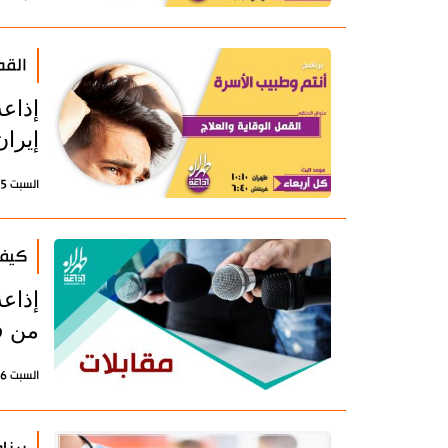
القم
إذاع
إيران
السبت 25 يناير 2025 - 09:57 بتوقيت طهران
كيف 
إذاع
من ف
السبت 6 يونيو 2020 - 18:33 بتوقيت طهران