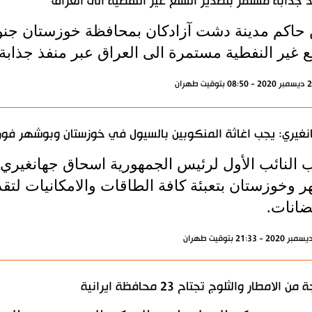
 جذابة مستمر بتصدير السلع غير النفطية الى العراق
 حاكم مدينة دشت آزادكان بمحافظة خوزستان جنو
 غير النفطية مستمرة الى العراق عبر منفذ جذابة ب
غيري: يجب اغاثة المنكوبين بالسيول في خوزستان وبوشهر فور
 النائب الأول لرئيس الجمهورية اسحاق جهانغير
ر وخوزستان بتعبئة كافة الطاقات والامكانيات لتقد
ضانات.
ن الامطار والثلوج تجتاح 23 محافظة ايرانية