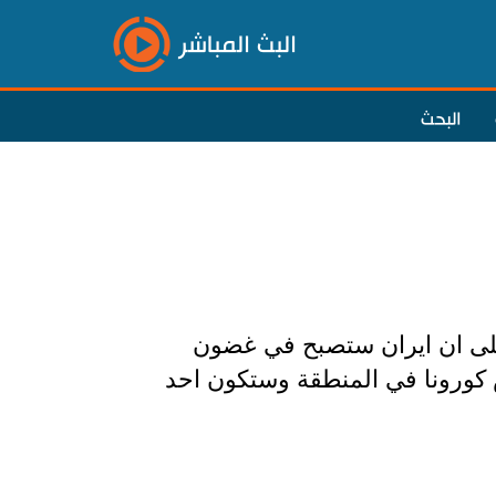
البث المباشر
البحث
 على ان ايران ستصبح في غضون
س كورونا في المنطقة وستكون احد