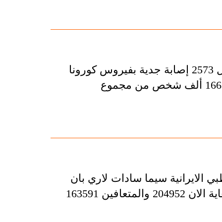
اعلنت المتحدثة بأسم وزارة الصحة الايرانية، عن تسجيل 2573 إصابة جدية بفيروس كورونا
خلال الساعات الـ24 الماضية، لافتة الى تعافي اكثر من 166 ألف شخص من مجموع
بي الايرانية سيما سادات لاري بان
عدد المصابين بفيروس كورونا المستجد في البلاد بلغ لغاية الان 204952 والمتعافين 163591