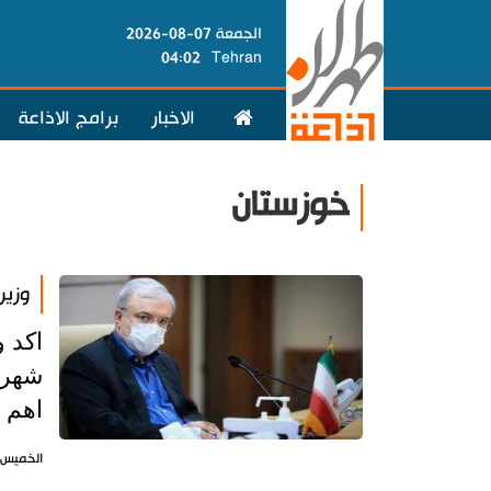
الجمعة 07-08-2026
04:02
Tehran
الاخبار
برامج الاذاعة
خوزستان
وزير
اكد 
شهري
اهم 
الخميس 11 فبراير 2021 - 11:58 بتوقيت طه