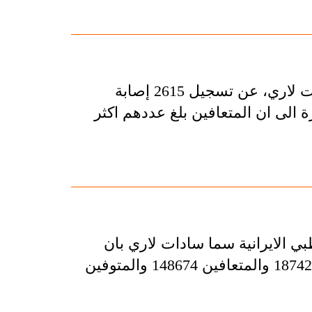
اعلنت المتحدثة بأسم وزارة الصحة الايرانية سيما سادات لاري، عن تسجيل 2615 إصابة
اعة الماضية، مشيرة الى ان المتعافين بلغ عددهم اكثر
بي الايرانية سما سادات لاري بان
عدد المصابين بفيروس كورونا في البلاد بلغ لغاية الان 187427 والمتعافين 148674 والمتوفين