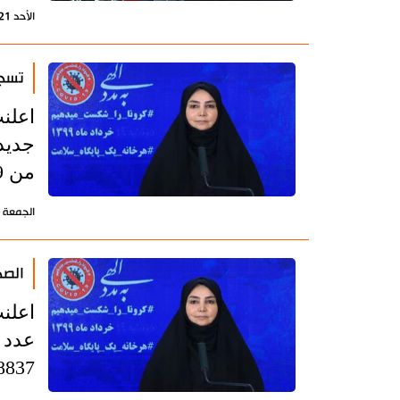
الأحد 21 يونيو 2020 - 15:21 بتوقيت طهران
تسجيل 2615 إصابة جديدة 
من 159 ألف شخص.
الجمعة 19 يونيو 2020 - 14:50 بتوقيت طهران
الصحة ال
اعلنت
8837 شخصا