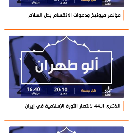
مؤتمر ميونيخ ودعوات الانقسام بدل السلام
الذكرى الـ44 لانتصار الثورة الإسلامية في إيران