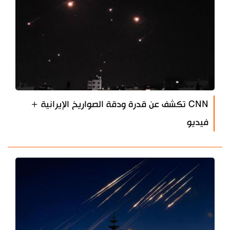
CNN تكشف عن قدرة ودقة الصواريخ الإيرانية +
فيديو