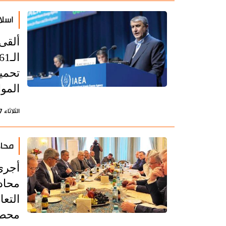
اسلا
ألقى 
تحمي
الموا
الثلاثاء 17 سبتمبر 2024 - 13:27 بتوقيت طهران
محاد
أجرى
محاد
التعا
محطة