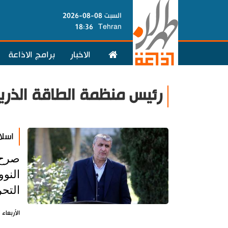
السبت 08-08-2026
18:36
Tehran
الاخبار
برامج الاذاعة
رئيس منظمة الطاقة الذرية 
اسلا
صرح 
النوو
التح
الأربعاء 27 نوفمبر 2024 - 13:15 بتوقيت طهران