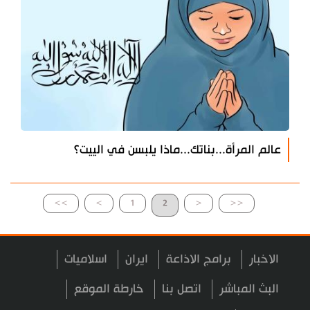
عالم المرأة...بناتك...ماذا يلبسن في الييت؟
>>
>
1
2
<
<<
الاخبار
برامج الاذاعة
ايران
اسلاميات
البث المباشر
اتصل بنا
خارطة الموقع