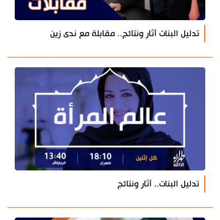
تدليل البنات آثار ونتائج.. مقابلة مع ندى زين
تدليل البنات.. آثار ونتائج