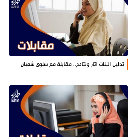
تدليل البنات آثار ونتائج.. مقابلة مع سلوى شعبان