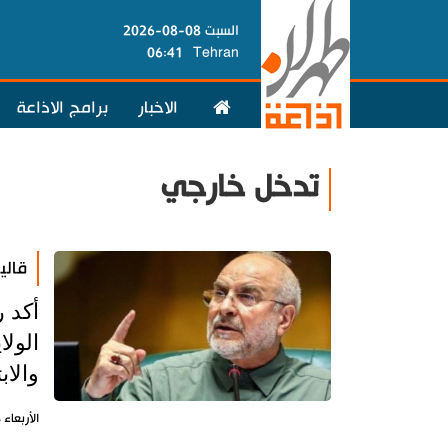
السبت 08-08-2026
06:41
Tehran
الاخبار
برامج الاذاعة
تدخل خارجي
قالي
أكد 
الولا
والاب
الأربعاء 8 يوليو 2026 - 10:30 بتوقيت طهران