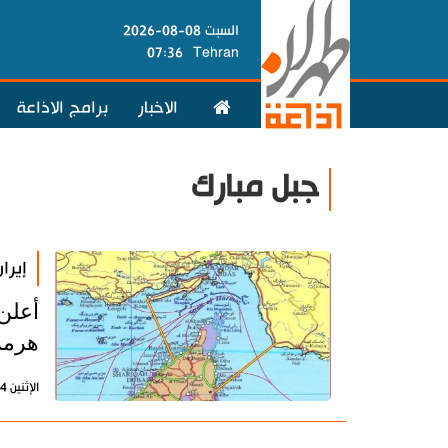
السبت 08-08-2026
07:36
Tehran
الاخبار
برامج الاذاعة
جبل مبارك
إيرا
أعلن
هرمز
الإثنين 4 مايو 2026 - 14:03 بتوقيت طهران