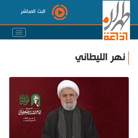
البث المباشر
نهر الليطاني