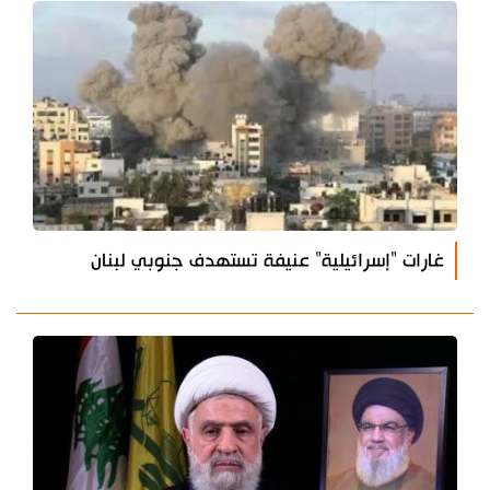
غارات "إسرائيلية" عنيفة تستهدف جنوبي لبنان