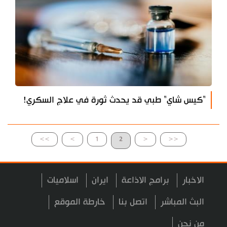
"كيس شاي" طبي قد يحدث ثورة في علاج السكري!
>>
>
1
2
<
<<
الاخبار
برامج الاذاعة
ايران
اسلاميات
البث المباشر
اتصل بنا
خارطة الموقع
من نحن