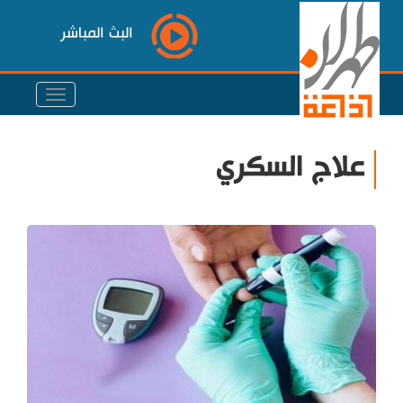
البث المباشر
علاج السكري