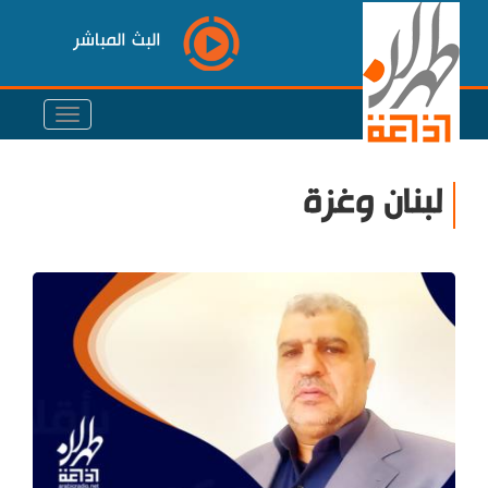
البث المباشر
لبنان وغزة