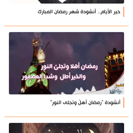
خير الأيام.. أنشودة شهر رمضان المبارك
أنشودة "رمضان أهلّ وتجلى النور"