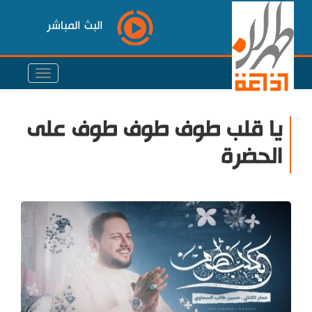
البث المباشر
يا قلب طوف طوف طوف على
الحضرة