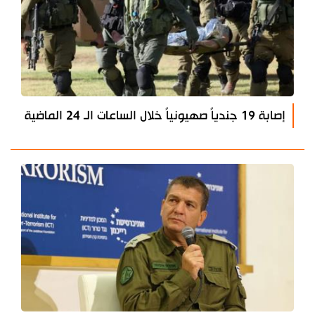
إصابة 19 جندياً صهيونياً خلال الساعات الـ 24 الماضية