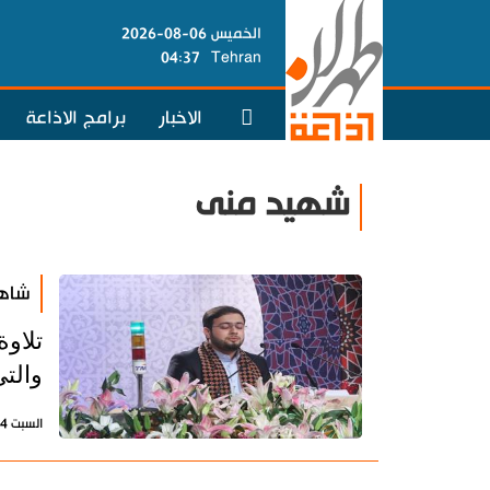
الخميس 06-08-2026
04:37
Tehran
الاخبار
برامج الاذاعة
شهيد منى
شاهد
تلاو
والتي
السبت 24 سبتمبر 2022 - 14:46 بتوقيت طهران