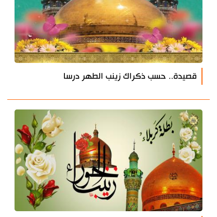
قصيدة.. حسب ذكراك زينب الطهر درسا