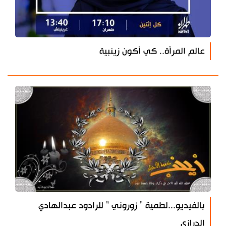
عالم المرأة.. كي أكون زينبية
بالفيديو...لطمية " زوروني " للرادود عبدالهادي
الدرازي