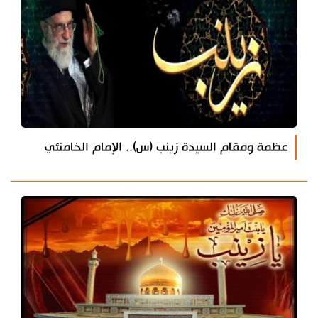
عظمة ومقام السيدة زينب (س).. الإمام الخامنئي