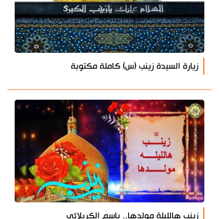
زيارة السيدة زينب (س) كاملة مكتوبة
زينب هالليلة مولدها.. باسم الكربلائي