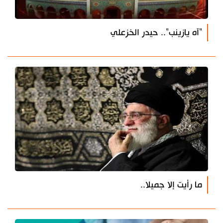
"آه يازينب".. حيدر الخزعلي
ما رأيت إلا جميلا..