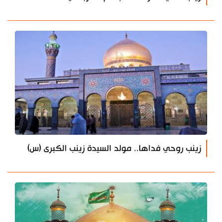
زينب روحي فداها.. مولد السيدة زينب الكبرى (س)