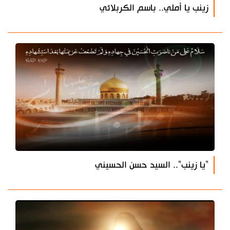
زينب يا أملي.. باسم الكربلائي
"يا زينب".. السيد حسن الحسيني