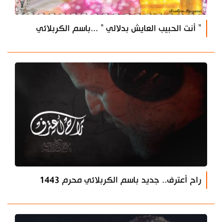
" أنت الحبيب العايش بدلالي " ...باسم الكربلائي
راح أعترف.. جديد باسم الكربلائي محرم 1443