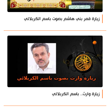
زيارة قمر بني هاشم بصوت باسم الكربلائي
زيارة وارث.. باسم الكربلائي