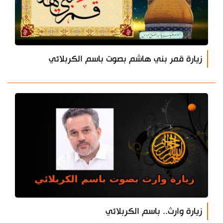
زيارة قمر بني هاشم بصوت باسم الكربلائي
زيارة وارث.. باسم الكربلائي