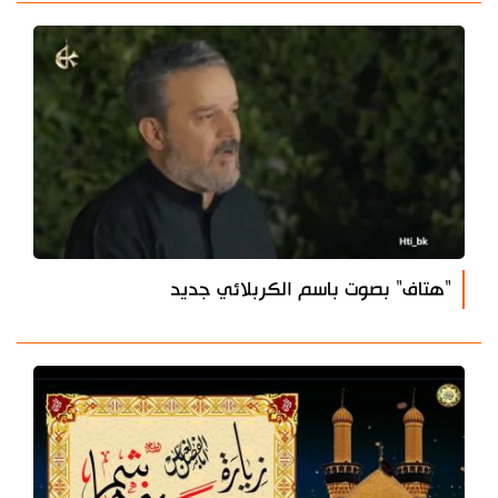
"هتاف" بصوت باسم الكربلائي جديد