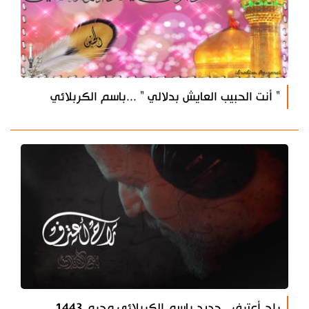
" أنت الحبيب العايش بدلالي " ...باسم الكربلائي
راح أعترف.. جديد باسم الكربلائي محرم 1443