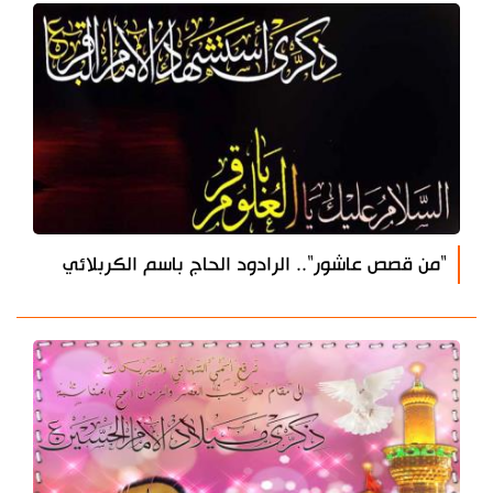
"من قصص عاشور".. الرادود الحاج باسم الكربلائي