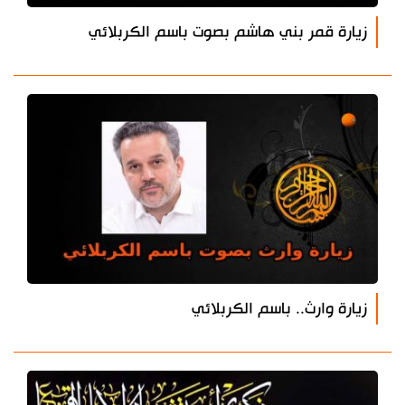
زيارة قمر بني هاشم بصوت باسم الكربلائي
زيارة وارث.. باسم الكربلائي