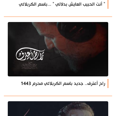
" أنت الحبيب العايش بدلالي " ...باسم الكربلائي
راح أعترف.. جديد باسم الكربلائي محرم 1443