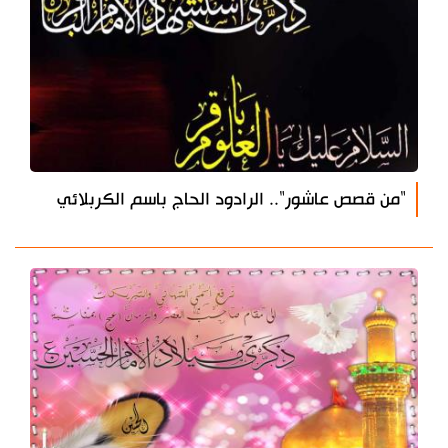
"من قصص عاشور".. الرادود الحاج باسم الكربلائي