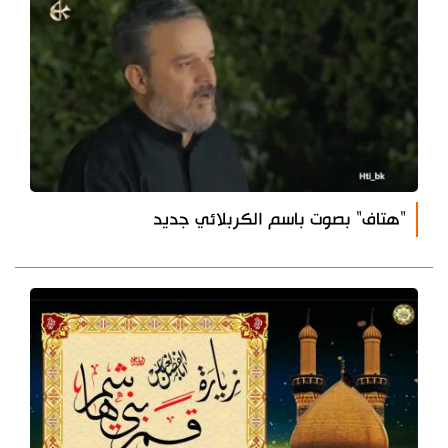
"هتاف" بصوت باسم الكربلائي جديد