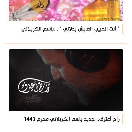
" أنت الحبيب العايش بدلالي " ...باسم الكربلائي
راح أعترف.. جديد باسم الكربلائي محرم 1443