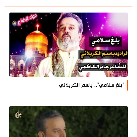
"بلغ سلامي".. باسم الكربلائي