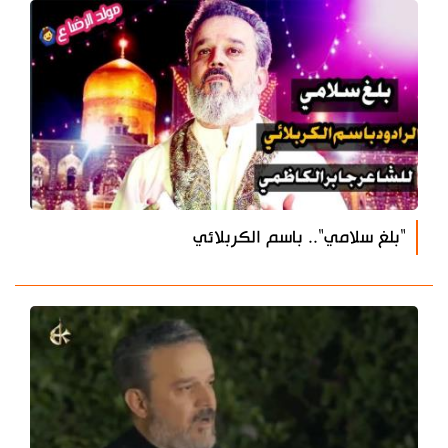
"بلغ سلامي".. باسم الكربلائي