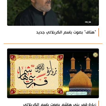
"هتاف" بصوت باسم الكربلائي جديد
زيارة قمر بني هاشم بصوت باسم الكربلائي