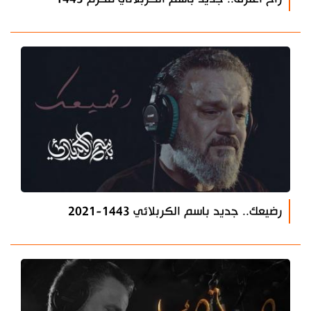
رضيعك.. جديد باسم الكربلائي 1443-2021