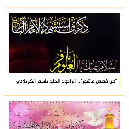
"من قصص عاشور".. الرادود الحاج باسم الكربلائي