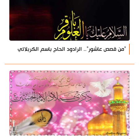
"من قصص عاشور".. الرادود الحاج باسم الكربلائي