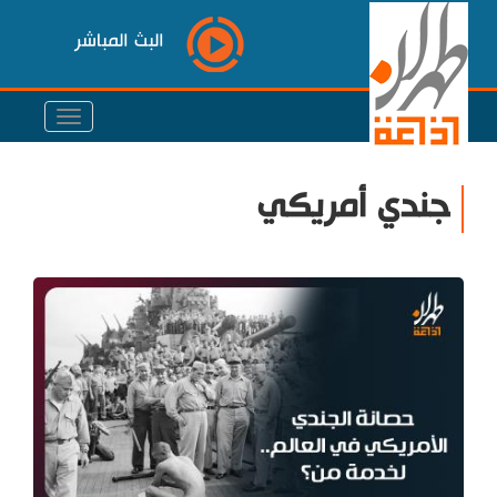
البث المباشر
جندي أمريكي