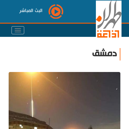
البث المباشر
دمشق