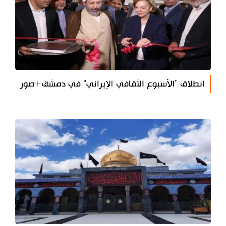
انطلاق "الأسبوع الثقافي الإيراني" في دمشق+صور