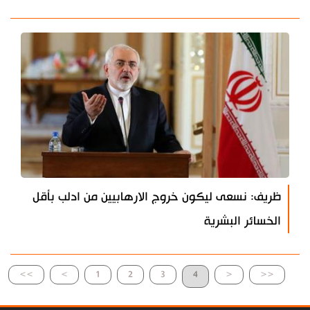
ظريف: نسعى ليكون خروج الارهابيين من ادلب بأقل
الخسائر البشرية
>>
>
1
2
3
4
<
<<