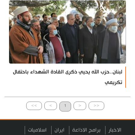
لبنان..حزب الله يحيي ذكرى القادة الشهداء باحتفال
تكريمي
>>
>
1
<
<<
الاخبار
برامج الاذاعة
ايران
اسلاميات