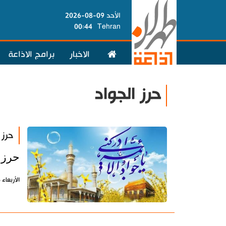
الأحد 09-08-2026
00:44
Tehran
الاخبار
برامج الاذاعة
حرز الجواد
حرز 
حرز م
الأربعاء 16 إبريل 2025 - 13:21 بتوقيت طهران