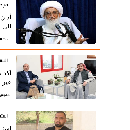
مرجع
أدان 
إلى 
السبت 10 يناير 2026 - 19:48 بتوقيت طهران
السف
أكد س
غير ق
الخميس 8 يناير 2026 - 13:11 بتوقيت طه
استش
استش