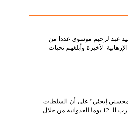
 سيد عبدالرحيم موسوي عددا من
إرهابية الأخيرة وأبلغهم تحيات
 محسني إيجئي" على أن السلطات
الأمريكية والصهيونية وعملائهم تابعوا أهداف ومخطط حرب الـ 12 يوما العدوانية من خلال