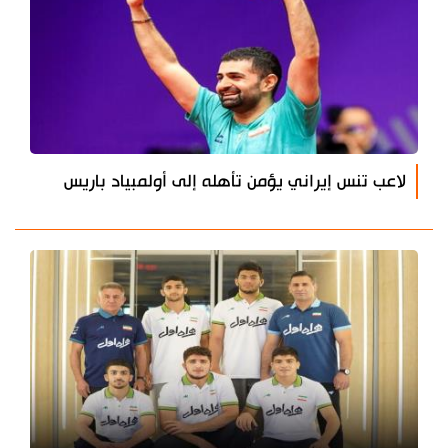
لاعب تنس إيراني يؤمن تأهله إلى أولمبياد باريس