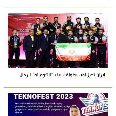
إيران تحرز لقب بطولة آسيا بـ”الكوميته” للرجال