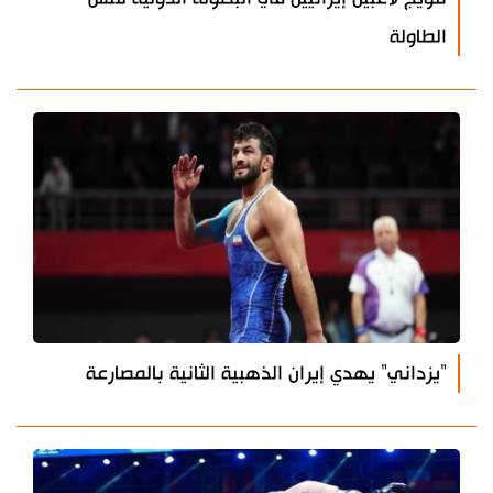
الطاولة
"يزداني" يهدي إيران الذهبية الثانية بالمصارعة