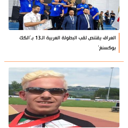
العراق يقتنص لقب البطولة العربية الـ13 بـ'الكك
بوكسنغ'