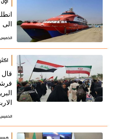
اول 
انطل
الى م
الخميس 15 أغسطس 2024 - 13:58 بتوقيت طه
اكثر من 5ر2 مليون زائر اير
قال ا
فرشيد
البري
الارب
الخميس 15 أغسطس 2024 - 07:41 بتوقيت طه
مسؤو