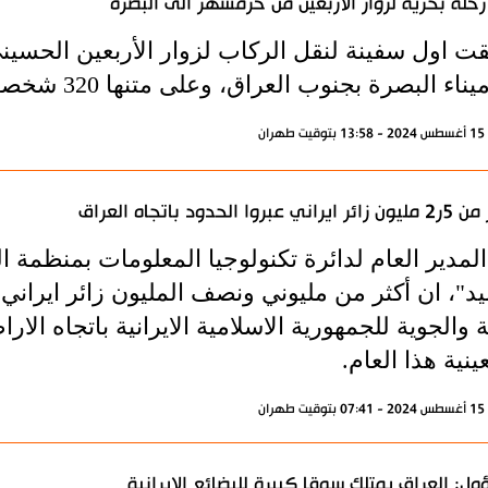
رحلة بحرية لزوار الاربعين من خرمشهر الى البصرة
قت اول سفينة لنقل الركاب لزوار الأربعين الحسين
يناء البصرة بجنوب العراق، وعلى متنها 320 شخصا.
ران
اني عبروا الحدود باتجاه العراق
لمدير العام لدائرة تكنولوجيا المعلومات بمنظمة الح
"، ان أكثر من مليوني ونصف المليون زائر ايراني، 
ة والجوية للجمهورية الاسلامية الايرانية باتجاه ا
عينية هذا العام.
ران
ل: العراق يمتلك سوقا كبيرة للبضائع الايرانية