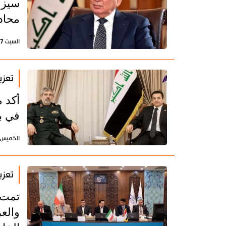
سيزور
محاد
السبت 17 يناير 2026 - 13:58 بتوقيت طهران
تعزي
أكد 
في بغ
الخميس 8 يناير 2026 - 08:15 بتوقيت طه
تعزي
تمت 
والع