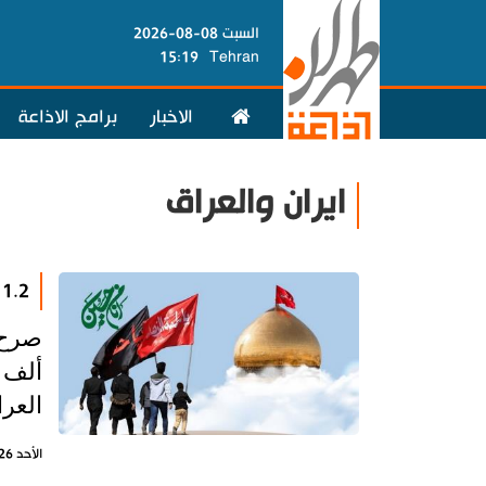
السبت 08-08-2026
15:19
Tehran
الاخبار
برامج الاذاعة
ايران والعراق
1.2 مليون زائر ايراني توجهوا إلى العتبات المقدسة
صرح ق
ألف 
العرا
الأحد 26 يوليو 2026 - 22:02 بتوقيت طهران