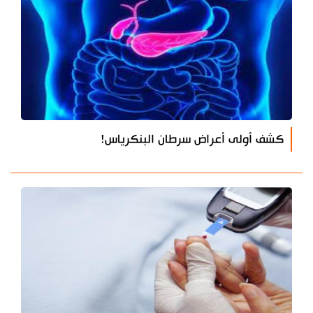
كشف أولى أعراض سرطان البنكرياس!