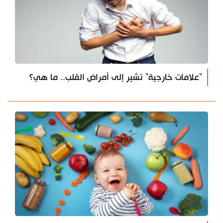
"علامات خارجية" تشير إلى أمراض القلب.. ما هي؟