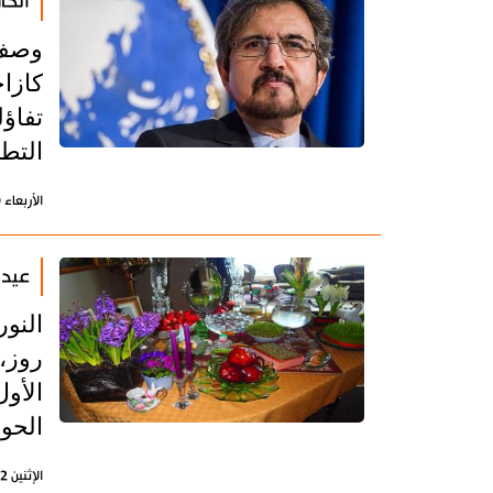
الخا
وصف 
كازا
تفاؤل
التط
الأربعاء 20 مارس 2019 - 20:22 بتوقيت طهران
عيد 
النور
روز، 
الأو
الحو
الإثنين 12 نوفمبر 2018 - 11:17 بتوقيت طهران