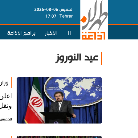
الخميس 06-08-2026
17:07
Tehran
الاخبار
برامج الاذاعة
عيد النوروز
وزار
اعلن 
ونقل
الخميس 21 مارس 2019 - 16:59 بتوقيت طه