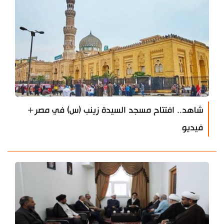
شاهد.. افتتاح مسجد السيدة زينب (س) في مصر+
فيديو