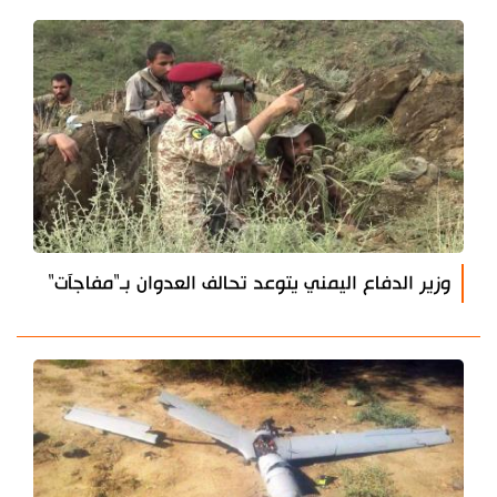
وزير الدفاع اليمني يتوعد تحالف العدوان بـ"مفاجآت"