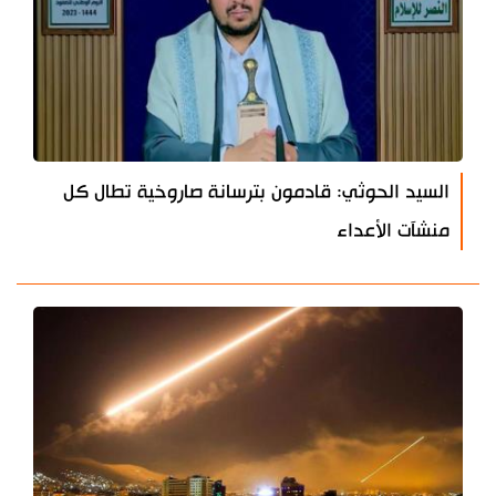
السيد الحوثي: قادمون بترسانة صاروخية تطال كل
منشآت الأعداء