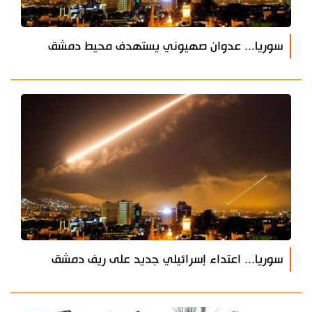
سوريا... عدوان صهيوني يستهدف محيط دمشق
سوريا... اعتداء إسرائيلي جديد على ريف دمشق