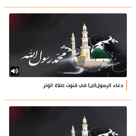
دعاء الرسول(ص) في قنوت صلاة الوتر