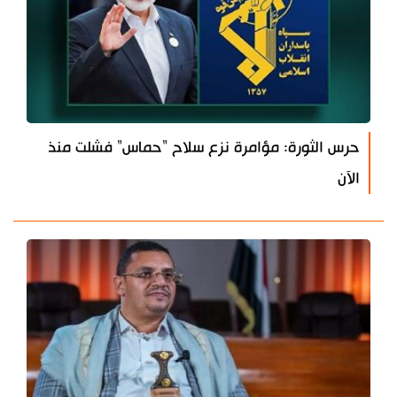
حرس الثورة: مؤامرة نزع سلاح "حماس" فشلت منذ
الآن