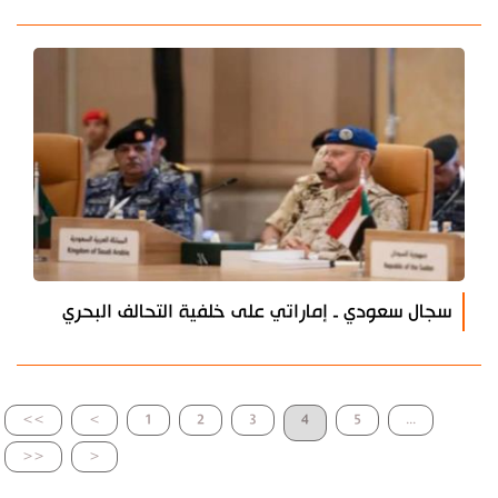
سجال سعودي ـ إماراتي على خلفية التحالف البحري
>>
>
1
2
3
4
5
...
<<
<