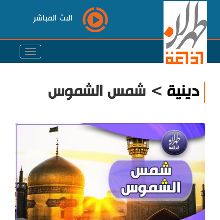
البث المباشر
دينية
> شمس الشموس