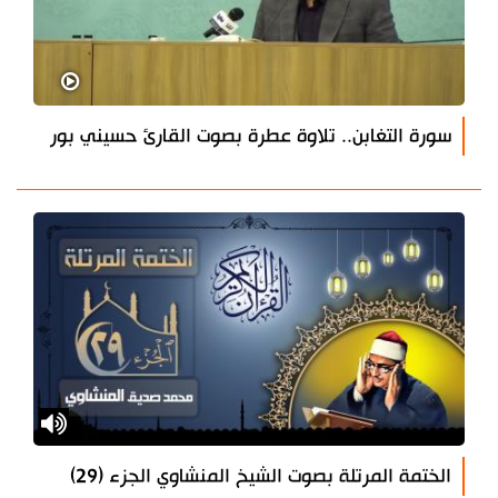
سورة التغابن.. تلاوة عطرة بصوت القارئ حسيني بور
الختمة المرتلة بصوت الشيخ المنشاوي الجزء (29)