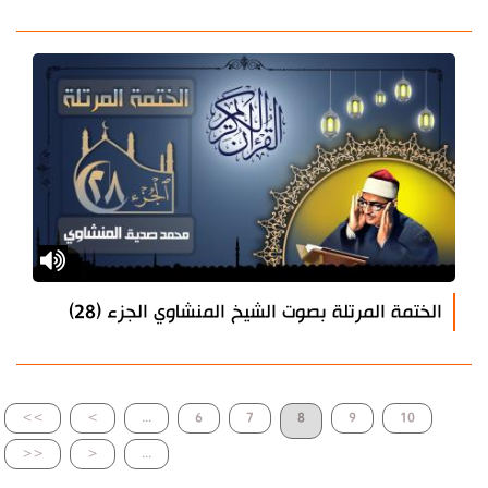
الختمة المرتلة بصوت الشيخ المنشاوي الجزء (28)
>>
>
...
6
7
8
9
10
<<
<
...