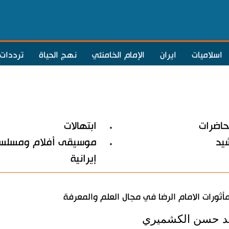
اسلاميات
ايران
الإمام الخامنئي
نهج الحياة
ترددات
حاضرات
ابتهالات
شيد
موسيقى أفلام ومسلسل
إيرانية
أثورات الامام الرضا في مجال العلم والمعرفة
د حسن الكشميري