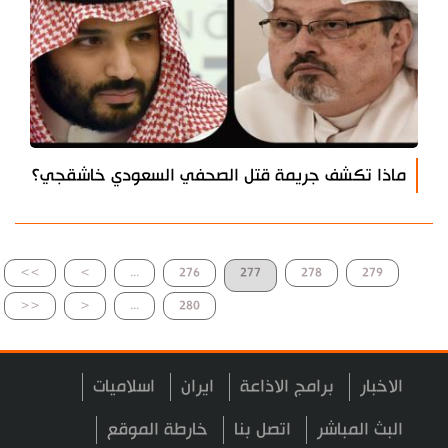
ماذا تكشف جريمة قتل الصحفي السعودي خاشقجي؟
>>
>
...
276
277
278
279
<<
<
...
280
الاخبار
برامج الاذاعة
ايران
اسلاميات
البث المباشر
اتصل بنا
خارطة الموقع