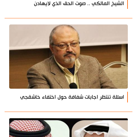
الشيخ المالكي .. صوت الحق الذي لايهادن
اسئلة تنتظر اجابات شفافة حول اختفاء خاشقجي